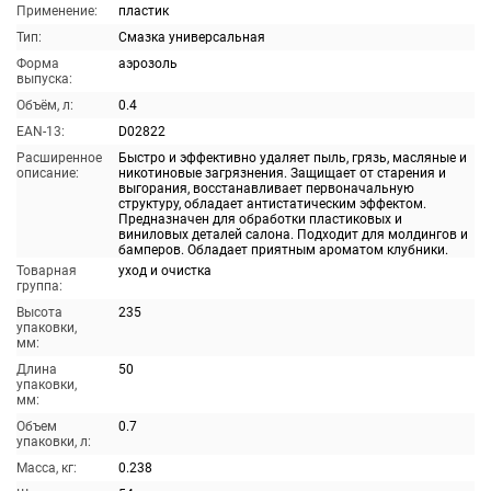
Применение:
пластик
Тип:
Смазка универсальная
Форма
аэрозоль
выпуска:
Объём, л:
0.4
EAN-13:
D02822
Расширенное
Быстро и эффективно удаляет пыль, грязь, масляные и
описание:
никотиновые загрязнения. Защищает от старения и
выгорания, восстанавливает первоначальную
структуру, обладает антистатическим эффектом.
Предназначен для обработки пластиковых и
виниловых деталей салона. Подходит для молдингов и
бамперов. Обладает приятным ароматом клубники.
Товарная
уход и очистка
группа:
Высота
235
упаковки,
мм:
Длина
50
упаковки,
мм:
Объем
0.7
упаковки, л:
Масса, кг:
0.238