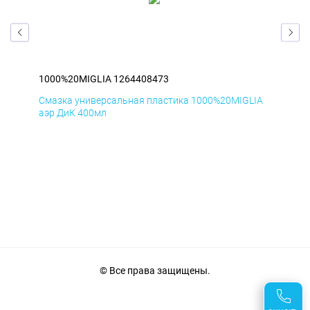
1000%20MIGLIA 1264408473
100
IA
Смазка универсальная пластика 1000%20MIGLIA
Сма
аэр ДиК 400мл
аэр
© Все права защищены.