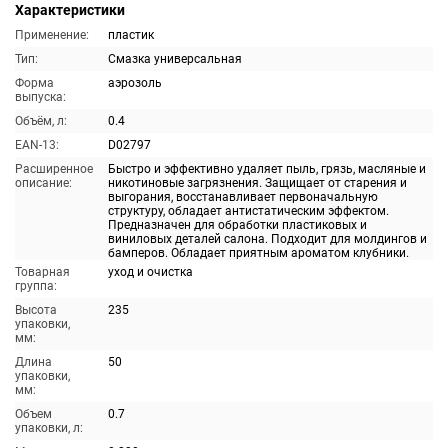
Характеристики
Применение:
пластик
Тип:
Смазка универсальная
Форма
аэрозоль
выпуска:
Объём, л:
0.4
EAN-13:
D02797
Расширенное
Быстро и эффективно удаляет пыль, грязь, масляные и
описание:
никотиновые загрязнения. Защищает от старения и
выгорания, восстанавливает первоначальную
структуру, обладает антистатическим эффектом.
Предназначен для обработки пластиковых и
виниловых деталей салона. Подходит для молдингов и
бамперов. Обладает приятным ароматом клубники.
Товарная
уход и очистка
группа:
Высота
235
упаковки,
мм:
Длина
50
упаковки,
мм:
Объем
0.7
упаковки, л: