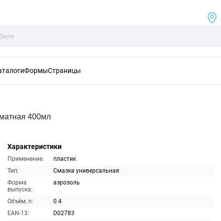
аталоги
Формы
Страницы
оматная 400мл
Характеристики
Применение:
пластик
Тип:
Смазка универсальная
Форма
аэрозоль
выпуска:
Объём, л:
0.4
EAN-13:
D02783