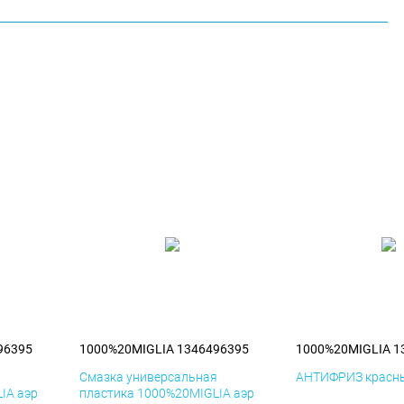
96395
1000%20MIGLIA 1346496395
1000%20MIGLIA 1
я
Смазка универсальная
АНТИФРИЗ красны
IA аэр
пластика 1000%20MIGLIA аэр