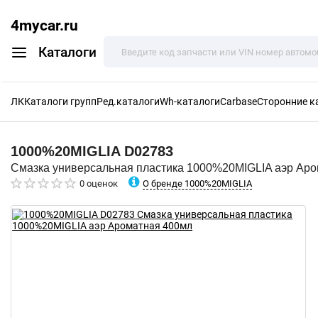
4mycar.ru
Каталоги
ЛК
Каталоги групп
Ред.каталоги
Wh-каталоги
Carbase
Сторонние к
1000%20MIGLIA
D02783
Смазка универсальная пластика 1000%20MIGLIA аэр Ар
О бренде 1000%20MIGLIA
0 оценок