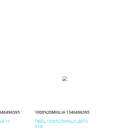
346496395
1000%20MIGLIA 1346496395
й 1л.
ПВЕЦ 1000%20MIGLIA ДОТ4
910г