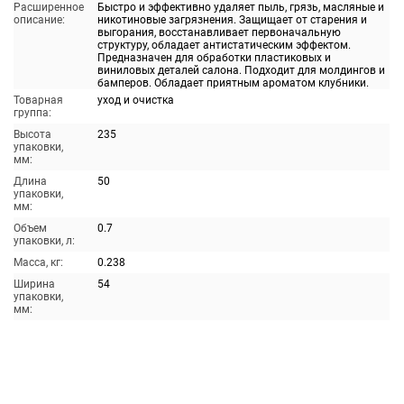
Расширенное
Быстро и эффективно удаляет пыль, грязь, масляные и
описание:
никотиновые загрязнения. Защищает от старения и
выгорания, восстанавливает первоначальную
структуру, обладает антистатическим эффектом.
Предназначен для обработки пластиковых и
виниловых деталей салона. Подходит для молдингов и
бамперов. Обладает приятным ароматом клубники.
Товарная
уход и очистка
группа:
Высота
235
упаковки,
мм:
Длина
50
упаковки,
мм:
Объем
0.7
упаковки, л:
Масса, кг:
0.238
Ширина
54
упаковки,
мм: