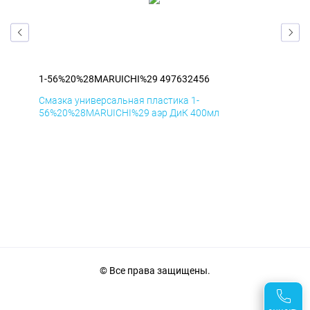
1-56%20%28MARUICHI%29 497632456
1-5
Смазка универсальная пластика 1-
Сма
56%20%28MARUICHI%29 аэр ДиК 400мл
56%
© Все права защищены.