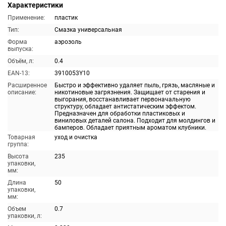
Характеристики
Применение:
пластик
Тип:
Смазка универсальная
Форма
аэрозоль
выпуска:
Объём, л:
0.4
EAN-13:
3910053Y10
Расширенное
Быстро и эффективно удаляет пыль, грязь, масляные и
описание:
никотиновые загрязнения. Защищает от старения и
выгорания, восстанавливает первоначальную
структуру, обладает антистатическим эффектом.
Предназначен для обработки пластиковых и
виниловых деталей салона. Подходит для молдингов и
бамперов. Обладает приятным ароматом клубники.
Товарная
уход и очистка
группа:
Высота
235
упаковки,
мм:
Длина
50
упаковки,
мм:
Объем
0.7
упаковки, л: